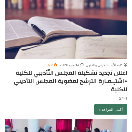
كلية الأدب العربي والفنون
14 مايو 2026
972
اعلان تجديد تشكيلة المجلس التّأديبي للكلية
+اسْتـِـمـارة الترشح لعضوية المجلس التأديبي
للكلية
24-1
أكمل القراءة »