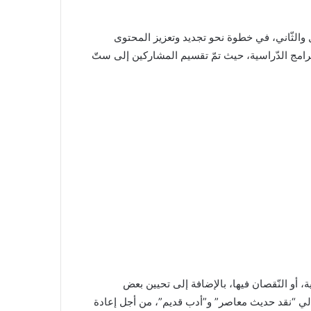
امج التّكوين للطّورين الأوّل والثّاني، في خطوة نحو تجديد وتعزيز المحتوى
لبرامج الدّراسية، حيث تمّ تقسيم المشاركين إلى ستّ
، أو النّقصان فيها، بالإضافة إلى تحيين بعض
جالي “نقد حديث معاصر” و”أدب قديم”، من أجل إعادة