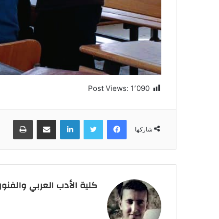
Post Views:
1٬090
فيسبوك
تويتر
لينكدإن
مشاركة عبر البريد
طباعة
شاركها
كلية الأدب العربي والفنو