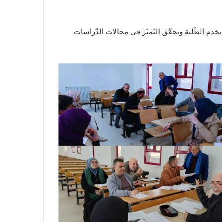
دم الطّلبة ويحقّق التّميّز في مجالات الدّراسات