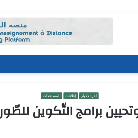
تحرير النهائي لرسالة الدكتوراه منهجيات؛عقبات؛حلول
آخر الأخبار
إعلانات
المستجدات
ين برامج التّكوين للطّورين