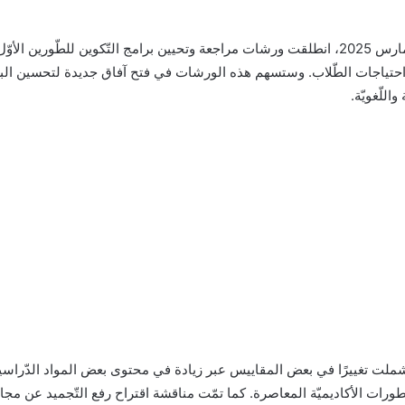
في رحاب قسم الدّراسات اللّغويّة والأدبيّة، وبتاريخ 17 مارس 2025، انطلقت ورشات مراجعة وتحيين بر
لاد، واحتياجات الطّلاب. وستسهم هذه الورشات في فتح آفاق جديدة لتحسين ا
للّغويّة.
تي شملت تغييرًا في بعض المقاييس عبر زيادة في محتوى بعض المواد الدّراسية
طورات الأكاديميّة المعاصرة. كما تمّت مناقشة اقتراح رفع التّجميد عن م