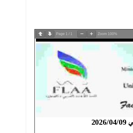
Page
1
/
1
Zoom
100%