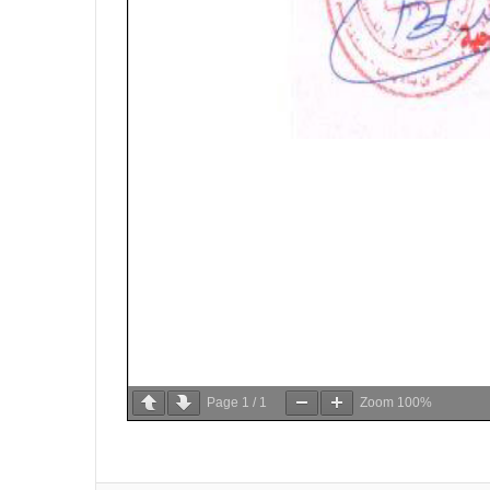
Page
1
/
1
Zoom
100%