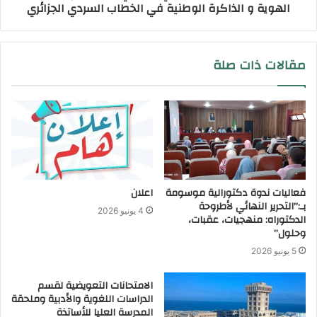
الهوية و الذاكرة الوطنية في الخطاب السردي الجزائري
مقالات ذات صلة
فعاليات ندوة دكتورالية موسومة
اعلان
بـ:”التحرير النهائي لأطروحة
4 يونيو 2026
الدكتوراه: منهجيات، عقبات،
وحلول”
5 يونيو 2026
الامتحانات التعويضية لقسم
الدراسات اللغوية والأدبية وملحقة
المدرسة العليا للأساتذة