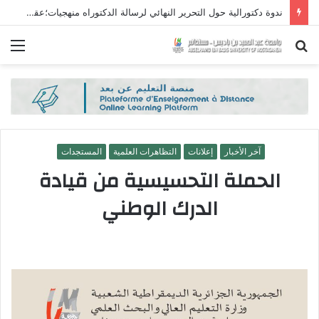
ندوة دكتورالية حول التحرير النهائي لرسالة الدكتوراه منهجيات؛عقبات؛حلول
بحث
الق
عن
آخر الأخبار
إعلانات
التظاهرات العلمية
المستجدات
الحملة التحسيسية من قيادة
الدرك الوطني