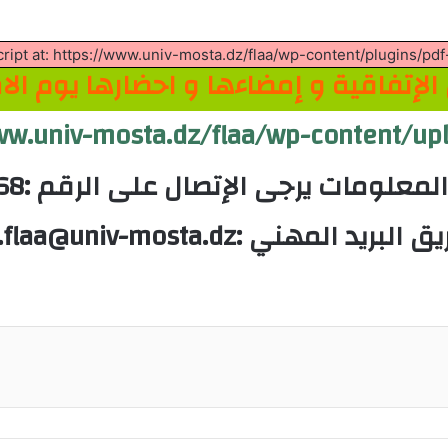
script at: https://www.univ-mosta.dz/flaa/wp-content/plugins/pdf
الإتفاقية و إمضاءها و احضارها يوم الا
http://www.univ-mosta.dz/flaa/wp-conten/ات
معلومات يرجى الإتصال على الرقم :040316968
 المهني :concour.flaa@univ-mosta.dz