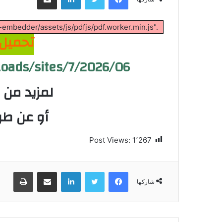
-embedder/assets/js/pdfjs/pdf.worker.min.js".
تحميل 
t/uploads/sites/7/2026/06
لمزيد من ال
أو عن طريق البريد
Post Views:
1٬267
فيسبوك
تويتر
لينكدإن
مشاركة عبر البريد
طباعة
شاركها