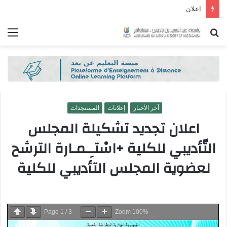
اعلان
بحث
الق
عن
آخر الأخبار
إعلانات
المستجدات
اعلان تجديد تشكيلة المجلس
التّأديبي للكلية +اسْتـِـمـارة الترشح
لعضوية المجلس التأديبي للكلية
Page
1
/
3
Zoom
100%