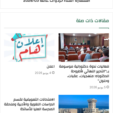
استشارة اقتناء خردوات عامة 2026/03
مقالات ذات صلة
فعاليات ندوة دكتورالية موسومة
اعلان
بـ:”التحرير النهائي لأطروحة
4 يونيو 2026
الدكتوراه: منهجيات، عقبات،
وحلول”
5 يونيو 2026
الامتحانات التعويضية لقسم
الدراسات اللغوية والأدبية وملحقة
المدرسة العليا للأساتذة