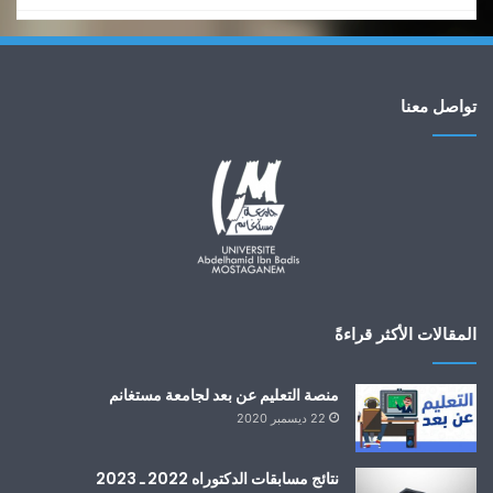
حملة تحسيسية للتلقيح ضدد فيروس كورونا
4
01:32
تواصل معنا
جامعة مستغانم الافاق والتطلعات
5
08:19
المعرض الوطني الأول للابتكار و المقاولاتية والتشغيل
6
07:04
جامعة مستغانم عبد الحميد بن باديس ترقية 15 مجلة علمية
7
للصنف ج
01:39
المقالات الأكثر قراءةً
إحتفالية مرور أربعين سنة عن إنشاء جامعة مستغانم عبد
8
الحميد بن باديس
02:40:14
منصة التعليم عن بعد لجامعة مستغانم
22 ديسمبر 2020
نتائج مسابقات الدكتوراه 2022 ـ 2023