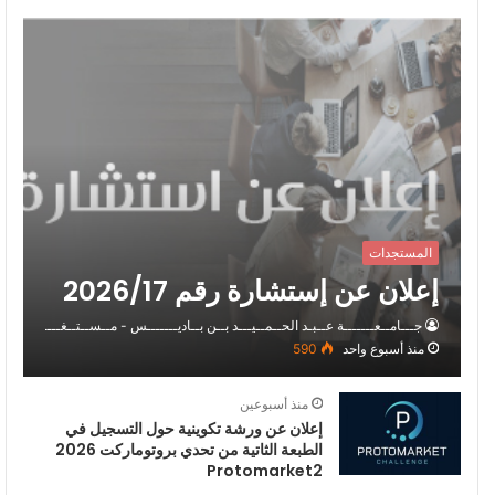
المستجدات
إعلان عن إستشارة رقم 2026/17
جـــامــعـــــــة عــبـد الحــمــيـــد بــن بــاديـــــــس - مــســتــغــــــانــم
منذ أسبوع واحد
590
منذ أسبوعين
إعلان عن ورشة تكوينية حول التسجيل في
الطبعة الثاتية من تحدي بروتوماركت 2026
Protomarket2