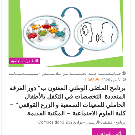
التظاهرات العلمية
جـــامــعـــــــة عــبـد الحــمــيـــد بــن بــاديـــــــس - مــســتــغــــــانــم
31 مايو 2026
1٬068
برنامج الملتقى الوطني المعنون ب” دور الفرقة
المتعددة التخصصات في التكفل بالأطفال
الحاملي للمعينات السمعية و الزرع القوقعي” –
كلية العلوم الاجتماعية – المكتبة القديمة
برنامج-الملتقى-الرسمي-جوان2026 Composition3
أكمل القراءة »