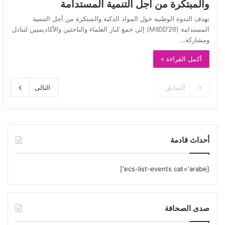
والمبتكرة من أجل التنمية المستدامة
تهدف الندوة الوطنية حول المواد الذكية والمبتكرة من أجل التنمية
المستدامة (MIIDD’26) إلى جمع كبار العلماء والباحثين والأكاديميين لتبادل
ومشاركة…
أكمل القراءة »
السابق
التالى
أحداث قادمة
[ecs-list-events cat='arabe']
صدى الصحافة