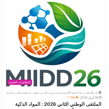
التظاهرات العلمية
جـــامــعـــــــة عــبـد الحــمــيـــد بــن بــاديـــــــس - مــســتــغــــــانــم
28 أبريل 2026
1٬798
الملتقى الوطني الثاني 2026 : المواد الذكية