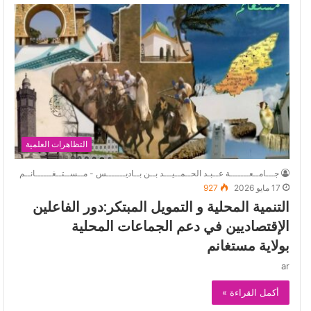
التظاهرات العلمية
جـــامــعـــــــة عــبـد الحــمــيـــد بــن بــاديـــــــس - مــســتــغــــــانــم
17 مايو 2026
927
التنمية المحلية و التمويل المبتكر:دور الفاعلين
الإقتصاديين في دعم الجماعات المحلية
بولاية مستغانم
ar
أكمل القراءة »