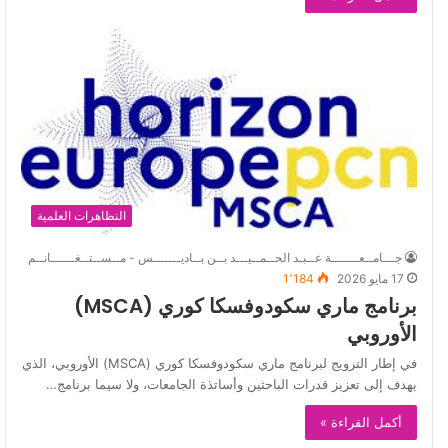
التظاهرات العلمية
جـــامــعـــــــة عــبـد الحــمــيـــد بــن بــاديـــــــس - مــســتــغــــــانــم
17 مايو 2026
1٬184
برنامج ماري سكودوفسكا كوري (MSCA)
الأوروبي
في إطار الترويج لبرنامج ماري سكودوفسكا كوري (MSCA) الأوروبي، الذي
يهدف إلى تعزيز قدرات الباحثين وأساتذة الجامعات، ولا سيما برنامج…
أكمل القراءة »