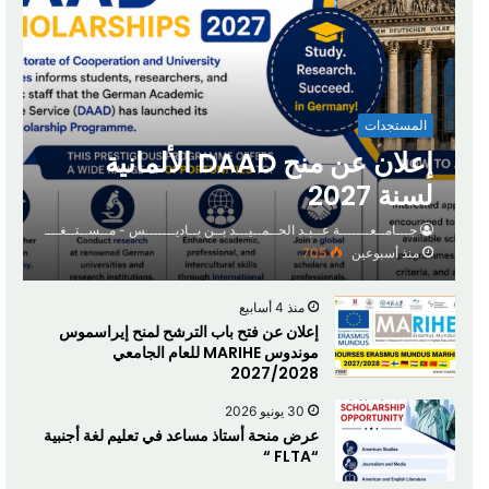
المستجدات
إعلان عن منح DAAD الألمانية
لسنة 2027
جـــامــعـــــــة عــبـد الحــمــيـــد بــن بــاديـــــــس - مــســتــغــــــانــم
منذ أسبوعين
705
منذ 4 أسابيع
إعلان عن فتح باب الترشح لمنح إيراسموس
موندوس MARIHE للعام الجامعي
2027/2028
30 يونيو 2026
عرض منحة أستاذ مساعد في تعليم لغة أجنبية
“FLTA “